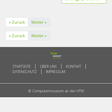
« Zurück
Weiter »
« Zurück
Weiter »
STARTSEITE
ÜBER UNS
KONTAKT
DATENSCHUTZ
IMPRESSUM
© Computermuseum an der HTW