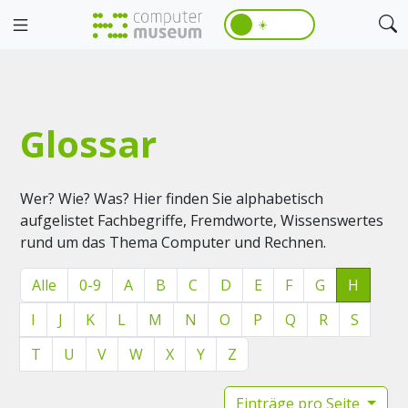
☀️
Glossar
Wer? Wie? Was? Hier finden Sie alphabetisch
aufgelistet Fachbegriffe, Fremdworte, Wissenswertes
rund um das Thema Computer und Rechnen.
Alle
0-9
A
B
C
D
E
F
G
H
I
J
K
L
M
N
O
P
Q
R
S
T
U
V
W
X
Y
Z
Einträge pro Seite