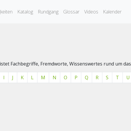
keiten
Katalog
Rundgang
Glossar
Videos
Kalender
elistet Fachbegriffe, Fremdworte, Wissenswertes rund um 
I
J
K
L
M
N
O
P
Q
R
S
T
U