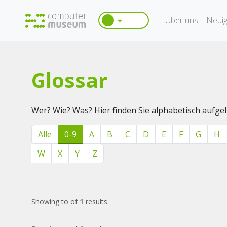
Über uns
Neuig
☀️
Glossar
Wer? Wie? Was? Hier finden Sie alphabetisch aufg
Alle
0-9
A
B
C
D
E
F
G
H
W
X
Y
Z
Showing
to
of
1
results