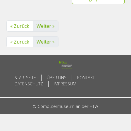
« Zurück
Weiter »
« Zurück
Weiter »
STARTSEITE
ÜBER UNS
KONTAKT
DATENSCHUTZ
IMPRESSUM
© Computermuseum an der HTW