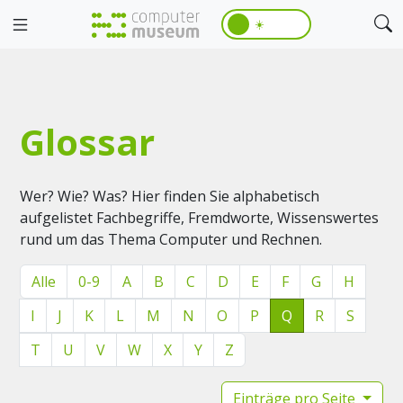
☀️
Glossar
Wer? Wie? Was? Hier finden Sie alphabetisch
aufgelistet Fachbegriffe, Fremdworte, Wissenswertes
rund um das Thema Computer und Rechnen.
Alle
0-9
A
B
C
D
E
F
G
H
I
J
K
L
M
N
O
P
Q
R
S
T
U
V
W
X
Y
Z
Einträge pro Seite