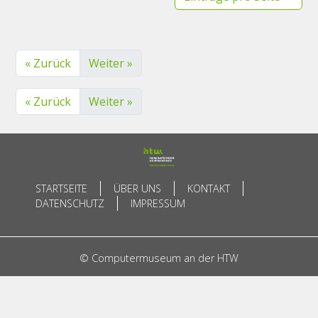
« Zurück
Weiter »
« Zurück
Weiter »
STARTSEITE
ÜBER UNS
KONTAKT
DATENSCHUTZ
IMPRESSUM
© Computermuseum an der HTW