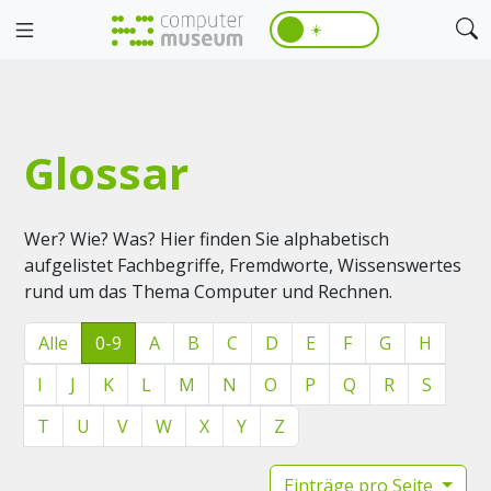
☀️
Glossar
Wer? Wie? Was? Hier finden Sie alphabetisch
aufgelistet Fachbegriffe, Fremdworte, Wissenswertes
rund um das Thema Computer und Rechnen.
Alle
0-9
A
B
C
D
E
F
G
H
I
J
K
L
M
N
O
P
Q
R
S
T
U
V
W
X
Y
Z
Einträge pro Seite