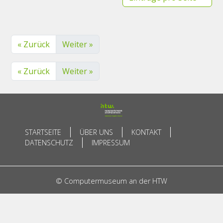
« Zurück
Weiter »
« Zurück
Weiter »
STARTSEITE
ÜBER UNS
KONTAKT
DATENSCHUTZ
IMPRESSUM
© Computermuseum an der HTW