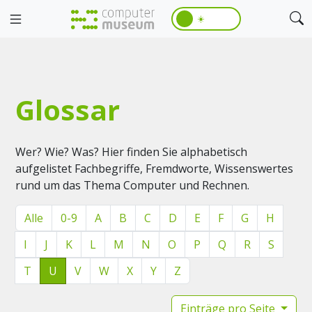
☀️
Glossar
Wer? Wie? Was? Hier finden Sie alphabetisch
aufgelistet Fachbegriffe, Fremdworte, Wissenswertes
rund um das Thema Computer und Rechnen.
Alle
0-9
A
B
C
D
E
F
G
H
I
J
K
L
M
N
O
P
Q
R
S
T
U
V
W
X
Y
Z
Einträge pro Seite