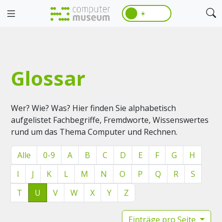
☀️
Glossar
Wer? Wie? Was? Hier finden Sie alphabetisch
aufgelistet Fachbegriffe, Fremdworte, Wissenswertes
rund um das Thema Computer und Rechnen.
Alle
0-9
A
B
C
D
E
F
G
H
I
J
K
L
M
N
O
P
Q
R
S
T
U
V
W
X
Y
Z
Einträge pro Seite