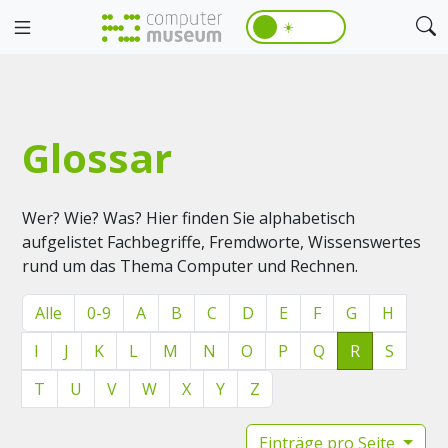
☀️
Glossar
Wer? Wie? Was? Hier finden Sie alphabetisch
aufgelistet Fachbegriffe, Fremdworte, Wissenswertes
rund um das Thema Computer und Rechnen.
Alle
0-9
A
B
C
D
E
F
G
H
I
J
K
L
M
N
O
P
Q
R
S
T
U
V
W
X
Y
Z
Einträge pro Seite