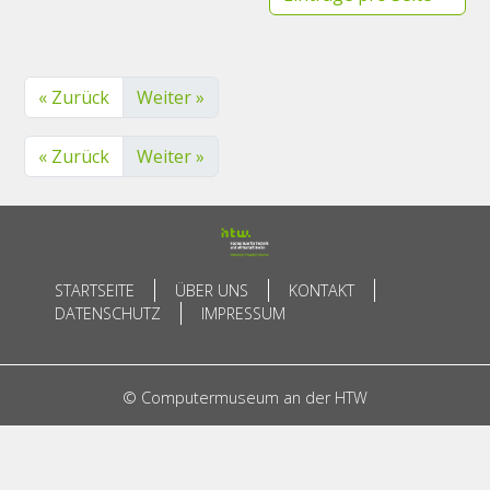
« Zurück
Weiter »
« Zurück
Weiter »
STARTSEITE
ÜBER UNS
KONTAKT
DATENSCHUTZ
IMPRESSUM
© Computermuseum an der HTW