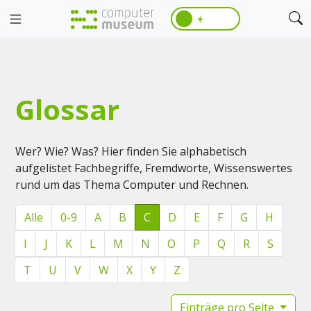
☀️
Glossar
Wer? Wie? Was? Hier finden Sie alphabetisch
aufgelistet Fachbegriffe, Fremdworte, Wissenswertes
rund um das Thema Computer und Rechnen.
Alle
0-9
A
B
C
D
E
F
G
H
I
J
K
L
M
N
O
P
Q
R
S
T
U
V
W
X
Y
Z
Einträge pro Seite