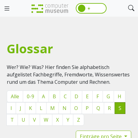
☀️
Glossar
Wer? Wie? Was? Hier finden Sie alphabetisch
aufgelistet Fachbegriffe, Fremdworte, Wissenswertes
rund um das Thema Computer und Rechnen.
Alle
0-9
A
B
C
D
E
F
G
H
I
J
K
L
M
N
O
P
Q
R
S
T
U
V
W
X
Y
Z
Einträge pro Seite