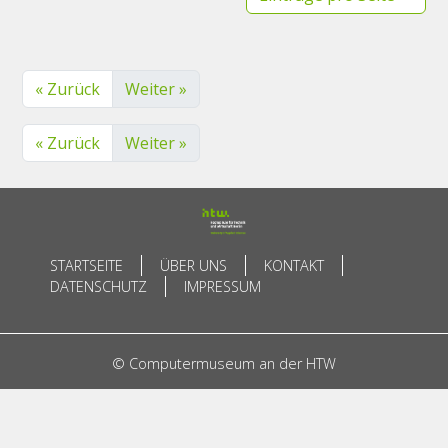
« Zurück
Weiter »
« Zurück
Weiter »
STARTSEITE
ÜBER UNS
KONTAKT
DATENSCHUTZ
IMPRESSUM
© Computermuseum an der HTW