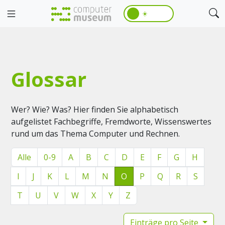
☀️
Glossar
Wer? Wie? Was? Hier finden Sie alphabetisch
aufgelistet Fachbegriffe, Fremdworte, Wissenswertes
rund um das Thema Computer und Rechnen.
Alle
0-9
A
B
C
D
E
F
G
H
I
J
K
L
M
N
O
P
Q
R
S
T
U
V
W
X
Y
Z
Einträge pro Seite