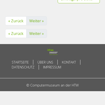
« Zurück
Weiter »
« Zurück
Weiter »
STARTSEITE
ÜBER UNS
KONTAKT
DATENSCHUTZ
IMPRESSUM
© Computermuseum an der HTW