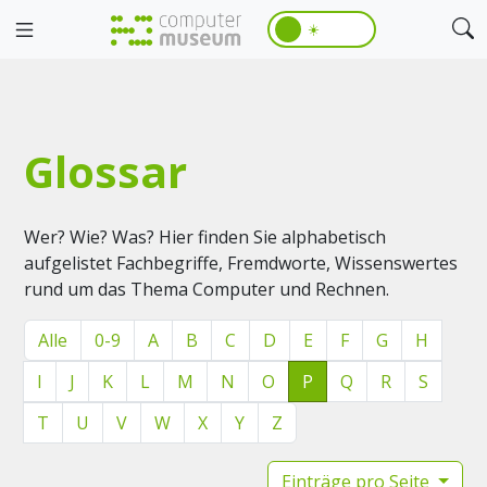
☀️
Glossar
Wer? Wie? Was? Hier finden Sie alphabetisch
aufgelistet Fachbegriffe, Fremdworte, Wissenswertes
rund um das Thema Computer und Rechnen.
Alle
0-9
A
B
C
D
E
F
G
H
I
J
K
L
M
N
O
P
Q
R
S
T
U
V
W
X
Y
Z
Einträge pro Seite