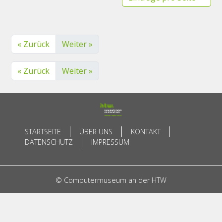
« Zurück
Weiter »
« Zurück
Weiter »
STARTSEITE
ÜBER UNS
KONTAKT
DATENSCHUTZ
IMPRESSUM
© Computermuseum an der HTW