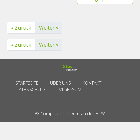
« Zurück
Weiter »
« Zurück
Weiter »
STARTSEITE
ÜBER UNS
KONTAKT
DATENSCHUTZ
IMPRESSUM
© Computermuseum an der HTW