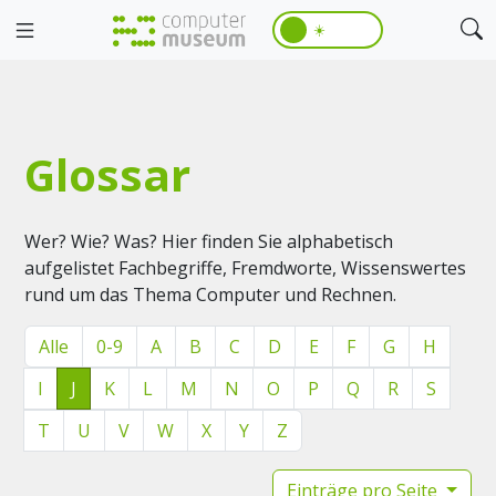
☀️
Glossar
Wer? Wie? Was? Hier finden Sie alphabetisch
aufgelistet Fachbegriffe, Fremdworte, Wissenswertes
rund um das Thema Computer und Rechnen.
Alle
0-9
A
B
C
D
E
F
G
H
I
J
K
L
M
N
O
P
Q
R
S
T
U
V
W
X
Y
Z
Einträge pro Seite