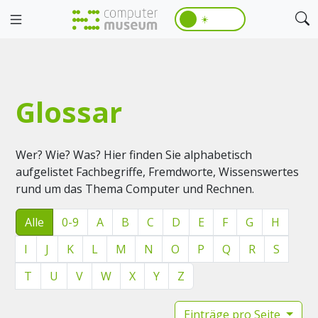
☀️
Glossar
Wer? Wie? Was? Hier finden Sie alphabetisch
aufgelistet Fachbegriffe, Fremdworte, Wissenswertes
rund um das Thema Computer und Rechnen.
Alle
0-9
A
B
C
D
E
F
G
H
I
J
K
L
M
N
O
P
Q
R
S
T
U
V
W
X
Y
Z
Einträge pro Seite