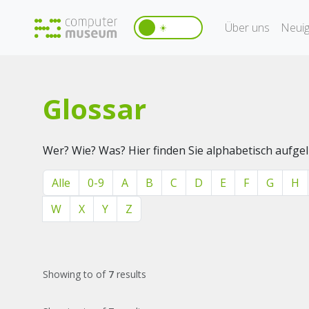
Über uns
Neuig
☀️
Glossar
Wer? Wie? Was? Hier finden Sie alphabetisch aufg
Alle
0-9
A
B
C
D
E
F
G
H
W
X
Y
Z
Showing
to
of
7
results