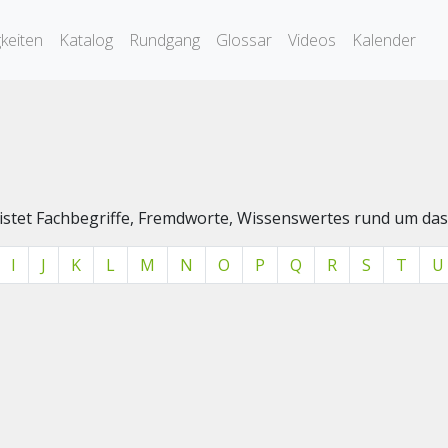
keiten
Katalog
Rundgang
Glossar
Videos
Kalender
elistet Fachbegriffe, Fremdworte, Wissenswertes rund um 
I
J
K
L
M
N
O
P
Q
R
S
T
U