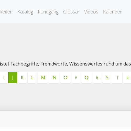
keiten
Katalog
Rundgang
Glossar
Videos
Kalender
elistet Fachbegriffe, Fremdworte, Wissenswertes rund um 
I
J
K
L
M
N
O
P
Q
R
S
T
U