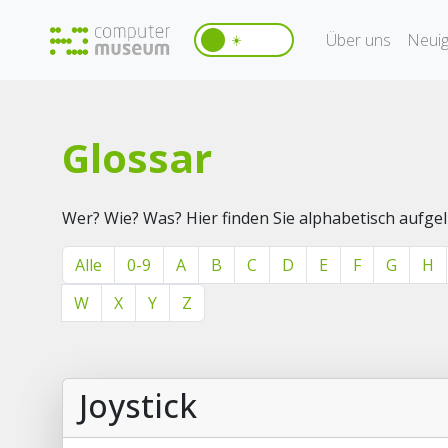
Über uns
Neuig
☀️
Glossar
Wer? Wie? Was? Hier finden Sie alphabetisch aufg
Alle
0-9
A
B
C
D
E
F
G
H
W
X
Y
Z
Joystick