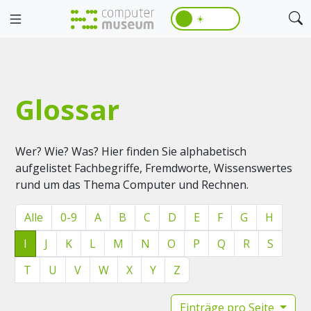
☀️
Glossar
Wer? Wie? Was? Hier finden Sie alphabetisch
aufgelistet Fachbegriffe, Fremdworte, Wissenswertes
rund um das Thema Computer und Rechnen.
Alle
0-9
A
B
C
D
E
F
G
H
I
J
K
L
M
N
O
P
Q
R
S
T
U
V
W
X
Y
Z
Einträge pro Seite