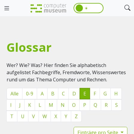
☀️
Glossar
Wer? Wie? Was? Hier finden Sie alphabetisch
aufgelistet Fachbegriffe, Fremdworte, Wissenswertes
rund um das Thema Computer und Rechnen.
Alle
0-9
A
B
C
D
E
F
G
H
I
J
K
L
M
N
O
P
Q
R
S
T
U
V
W
X
Y
Z
Einträge pro Seite