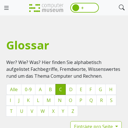
☀️
Glossar
Wer? Wie? Was? Hier finden Sie alphabetisch
aufgelistet Fachbegriffe, Fremdworte, Wissenswertes
rund um das Thema Computer und Rechnen.
Alle
0-9
A
B
C
D
E
F
G
H
I
J
K
L
M
N
O
P
Q
R
S
T
U
V
W
X
Y
Z
Einträge pro Seite