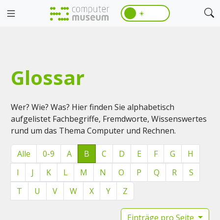
☀️
Glossar
Wer? Wie? Was? Hier finden Sie alphabetisch
aufgelistet Fachbegriffe, Fremdworte, Wissenswertes
rund um das Thema Computer und Rechnen.
Alle
0-9
A
B
C
D
E
F
G
H
I
J
K
L
M
N
O
P
Q
R
S
T
U
V
W
X
Y
Z
Einträge pro Seite