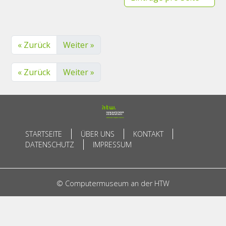
« Zurück
Weiter »
« Zurück
Weiter »
STARTSEITE
ÜBER UNS
KONTAKT
DATENSCHUTZ
IMPRESSUM
© Computermuseum an der HTW