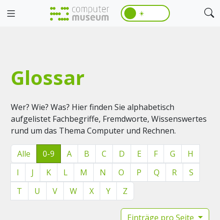
☀️
Glossar
Wer? Wie? Was? Hier finden Sie alphabetisch
aufgelistet Fachbegriffe, Fremdworte, Wissenswertes
rund um das Thema Computer und Rechnen.
Alle
0-9
A
B
C
D
E
F
G
H
I
J
K
L
M
N
O
P
Q
R
S
T
U
V
W
X
Y
Z
Einträge pro Seite