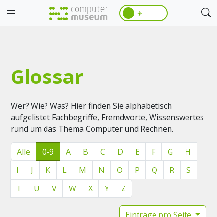
☀️
Glossar
Wer? Wie? Was? Hier finden Sie alphabetisch
aufgelistet Fachbegriffe, Fremdworte, Wissenswertes
rund um das Thema Computer und Rechnen.
Alle
0-9
A
B
C
D
E
F
G
H
I
J
K
L
M
N
O
P
Q
R
S
T
U
V
W
X
Y
Z
Einträge pro Seite