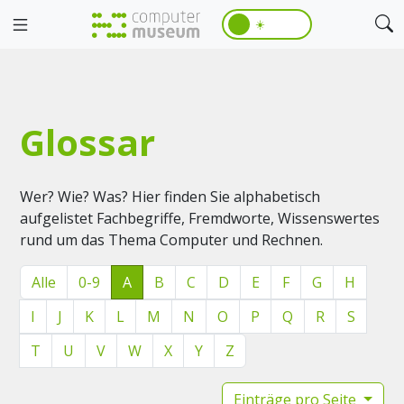
☀️
Glossar
Wer? Wie? Was? Hier finden Sie alphabetisch
aufgelistet Fachbegriffe, Fremdworte, Wissenswertes
rund um das Thema Computer und Rechnen.
Alle
0-9
A
B
C
D
E
F
G
H
I
J
K
L
M
N
O
P
Q
R
S
T
U
V
W
X
Y
Z
Einträge pro Seite