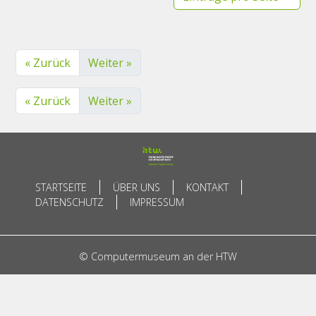
« Zurück
Weiter »
« Zurück
Weiter »
STARTSEITE
ÜBER UNS
KONTAKT
DATENSCHUTZ
IMPRESSUM
© Computermuseum an der HTW