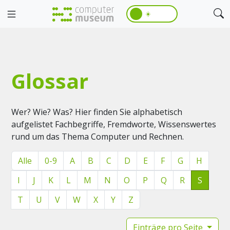
☀️
Glossar
Wer? Wie? Was? Hier finden Sie alphabetisch
aufgelistet Fachbegriffe, Fremdworte, Wissenswertes
rund um das Thema Computer und Rechnen.
Alle
0-9
A
B
C
D
E
F
G
H
I
J
K
L
M
N
O
P
Q
R
S
T
U
V
W
X
Y
Z
Einträge pro Seite