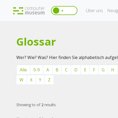
Über uns
Neuig
☀️
Glossar
Wer? Wie? Was? Hier finden Sie alphabetisch aufg
Alle
0-9
A
B
C
D
E
F
G
H
W
X
Y
Z
Showing
to
of
2
results