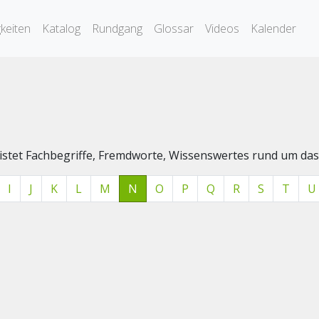
keiten
Katalog
Rundgang
Glossar
Videos
Kalender
elistet Fachbegriffe, Fremdworte, Wissenswertes rund um 
I
J
K
L
M
N
O
P
Q
R
S
T
U