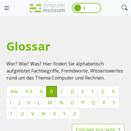
☀️
Glossar
Wer? Wie? Was? Hier finden Sie alphabetisch
aufgelistet Fachbegriffe, Fremdworte, Wissenswertes
rund um das Thema Computer und Rechnen.
Alle
0-9
A
B
C
D
E
F
G
H
I
J
K
L
M
N
O
P
Q
R
S
T
U
V
W
X
Y
Z
Einträge pro Seite