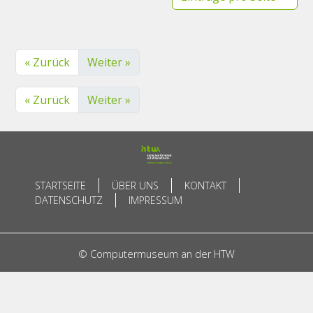
« Zurück
Weiter »
« Zurück
Weiter »
STARTSEITE
ÜBER UNS
KONTAKT
DATENSCHUTZ
IMPRESSUM
© Computermuseum an der HTW