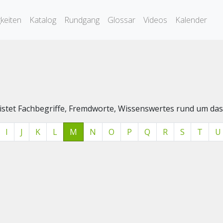
keiten
Katalog
Rundgang
Glossar
Videos
Kalender
elistet Fachbegriffe, Fremdworte, Wissenswertes rund um 
I
J
K
L
M
N
O
P
Q
R
S
T
U