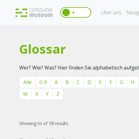
Über uns
Neuig
☀️
Glossar
Wer? Wie? Was? Hier finden Sie alphabetisch aufg
Alle
0-9
A
B
C
D
E
F
G
H
W
X
Y
Z
Showing
to
of
15
results