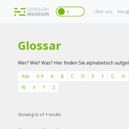
Über uns
Neuig
☀️
Glossar
Wer? Wie? Was? Hier finden Sie alphabetisch aufg
Alle
0-9
A
B
C
D
E
F
G
H
W
X
Y
Z
Showing
to
of
1
results