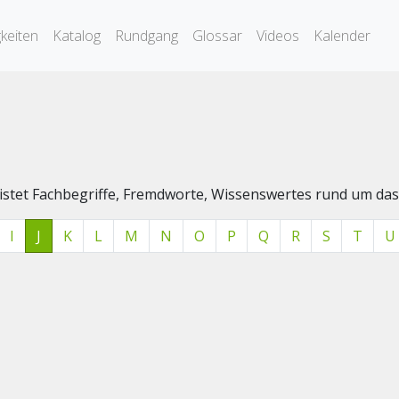
keiten
Katalog
Rundgang
Glossar
Videos
Kalender
elistet Fachbegriffe, Fremdworte, Wissenswertes rund um 
I
J
K
L
M
N
O
P
Q
R
S
T
U