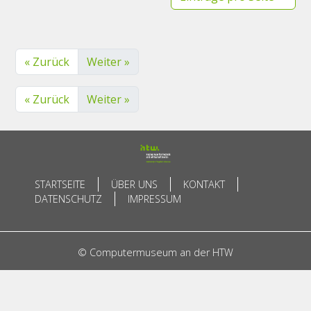
« Zurück
Weiter »
« Zurück
Weiter »
STARTSEITE
ÜBER UNS
KONTAKT
DATENSCHUTZ
IMPRESSUM
© Computermuseum an der HTW