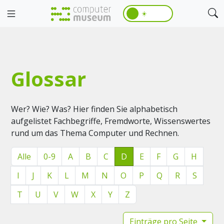
☀️
Glossar
Wer? Wie? Was? Hier finden Sie alphabetisch
aufgelistet Fachbegriffe, Fremdworte, Wissenswertes
rund um das Thema Computer und Rechnen.
Alle
0-9
A
B
C
D
E
F
G
H
I
J
K
L
M
N
O
P
Q
R
S
T
U
V
W
X
Y
Z
Einträge pro Seite