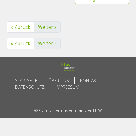
« Zurück
Weiter »
« Zurück
Weiter »
STARTSEITE
ÜBER UNS
KONTAKT
DATENSCHUTZ
IMPRESSUM
© Computermuseum an der HTW