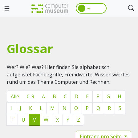
☀️
Glossar
Wer? Wie? Was? Hier finden Sie alphabetisch
aufgelistet Fachbegriffe, Fremdworte, Wissenswertes
rund um das Thema Computer und Rechnen.
Alle
0-9
A
B
C
D
E
F
G
H
I
J
K
L
M
N
O
P
Q
R
S
T
U
V
W
X
Y
Z
Einträge pro Seite