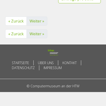
« Zurück
Weiter »
« Zurück
Weiter »
STARTSEITE
ÜBER UNS
KONTAKT
DATENSCHUTZ
IMPRESSUM
© Computermuseum an der HTW