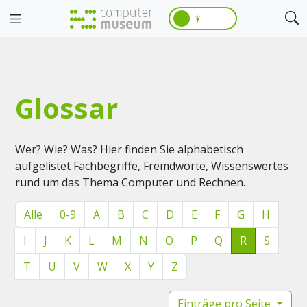
☀️
Glossar
Wer? Wie? Was? Hier finden Sie alphabetisch
aufgelistet Fachbegriffe, Fremdworte, Wissenswertes
rund um das Thema Computer und Rechnen.
Alle
0-9
A
B
C
D
E
F
G
H
I
J
K
L
M
N
O
P
Q
R
S
T
U
V
W
X
Y
Z
Einträge pro Seite