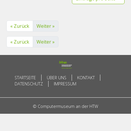
« Zurück
Weiter »
« Zurück
Weiter »
STARTSEITE
ÜBER UNS
KONTAKT
DATENSCHUTZ
IMPRESSUM
© Computermuseum an der HTW