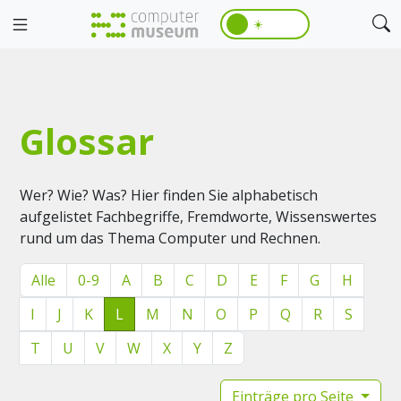
☀️
Glossar
Wer? Wie? Was? Hier finden Sie alphabetisch
aufgelistet Fachbegriffe, Fremdworte, Wissenswertes
rund um das Thema Computer und Rechnen.
Alle
0-9
A
B
C
D
E
F
G
H
I
J
K
L
M
N
O
P
Q
R
S
T
U
V
W
X
Y
Z
Einträge pro Seite