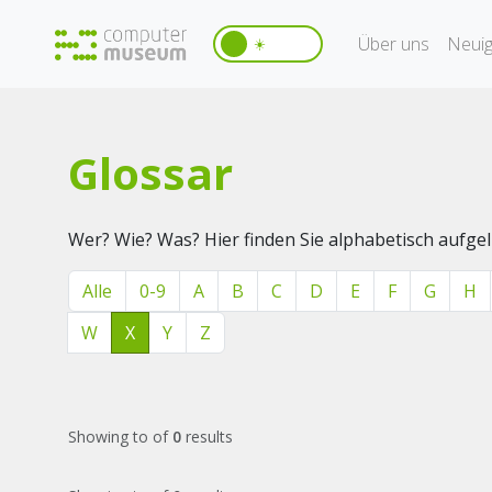
Über uns
Neuig
☀️
Glossar
Wer? Wie? Was? Hier finden Sie alphabetisch aufg
Alle
0-9
A
B
C
D
E
F
G
H
W
X
Y
Z
Showing
to
of
0
results