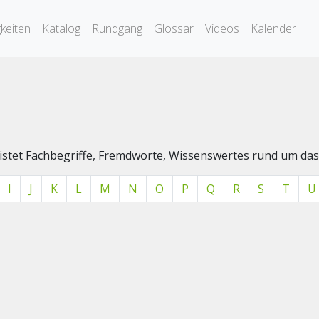
keiten
Katalog
Rundgang
Glossar
Videos
Kalender
elistet Fachbegriffe, Fremdworte, Wissenswertes rund um 
I
J
K
L
M
N
O
P
Q
R
S
T
U