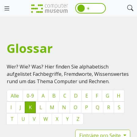
☀️
Glossar
Wer? Wie? Was? Hier finden Sie alphabetisch
aufgelistet Fachbegriffe, Fremdworte, Wissenswertes
rund um das Thema Computer und Rechnen.
Alle
0-9
A
B
C
D
E
F
G
H
I
J
K
L
M
N
O
P
Q
R
S
T
U
V
W
X
Y
Z
Einträge pro Seite