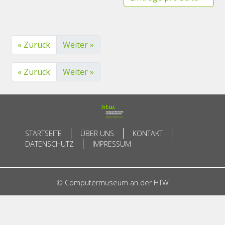
« Zurück
Weiter »
« Zurück
Weiter »
STARTSEITE
ÜBER UNS
KONTAKT
DATENSCHUTZ
IMPRESSUM
© Computermuseum an der HTW