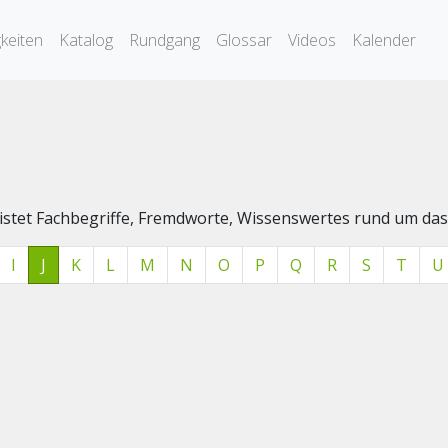
keiten
Katalog
Rundgang
Glossar
Videos
Kalender
elistet Fachbegriffe, Fremdworte, Wissenswertes rund um 
I
J
K
L
M
N
O
P
Q
R
S
T
U