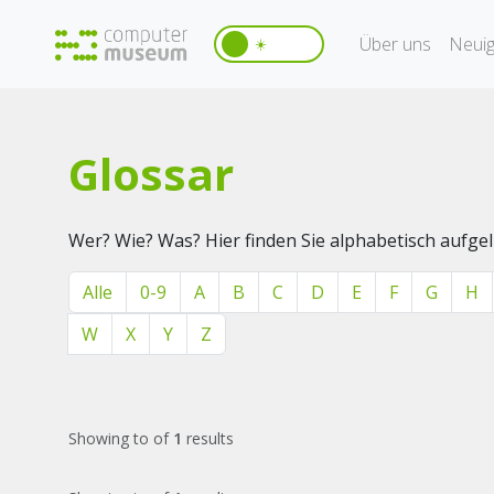
Über uns
Neuig
☀️
Glossar
Wer? Wie? Was? Hier finden Sie alphabetisch aufg
Alle
0-9
A
B
C
D
E
F
G
H
W
X
Y
Z
Showing
to
of
1
results