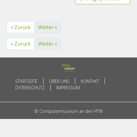
« Zurück
Weiter »
« Zurück
Weiter »
STARTSEITE
ÜBER UNS
KONTAKT
DATENSCHUTZ
IMPRESSUM
© Computermuseum an der HTW