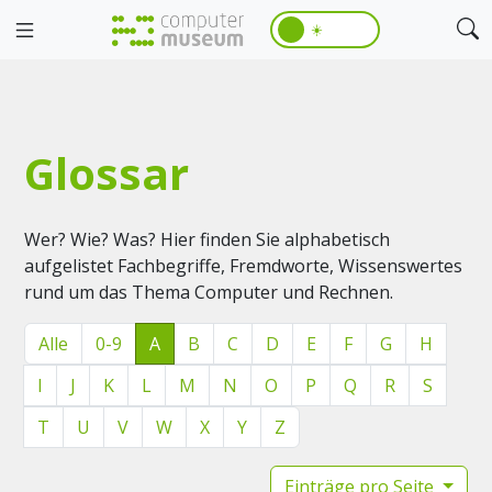
☀️
Glossar
Wer? Wie? Was? Hier finden Sie alphabetisch
aufgelistet Fachbegriffe, Fremdworte, Wissenswertes
rund um das Thema Computer und Rechnen.
Alle
0-9
A
B
C
D
E
F
G
H
I
J
K
L
M
N
O
P
Q
R
S
T
U
V
W
X
Y
Z
Einträge pro Seite