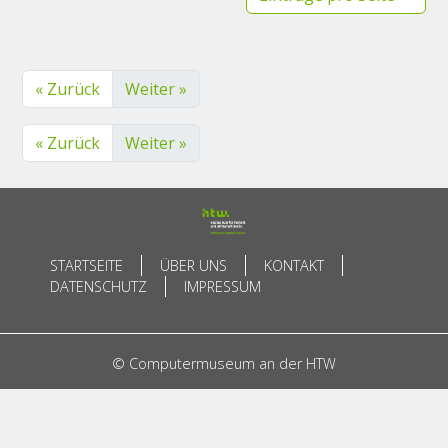
« Zurück
Weiter »
« Zurück
Weiter »
STARTSEITE
ÜBER UNS
KONTAKT
DATENSCHUTZ
IMPRESSUM
© Computermuseum an der HTW