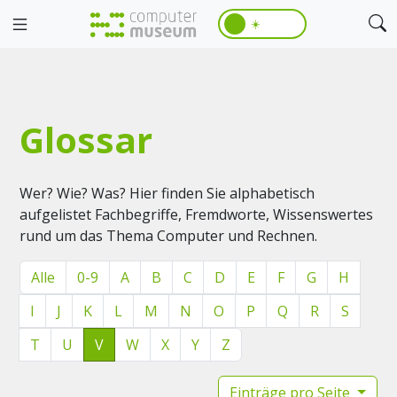
☀️
Glossar
Wer? Wie? Was? Hier finden Sie alphabetisch
aufgelistet Fachbegriffe, Fremdworte, Wissenswertes
rund um das Thema Computer und Rechnen.
Alle
0-9
A
B
C
D
E
F
G
H
I
J
K
L
M
N
O
P
Q
R
S
T
U
V
W
X
Y
Z
Einträge pro Seite