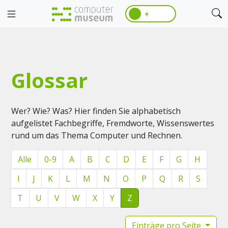
☀️
Glossar
Wer? Wie? Was? Hier finden Sie alphabetisch
aufgelistet Fachbegriffe, Fremdworte, Wissenswertes
rund um das Thema Computer und Rechnen.
Alle
0-9
A
B
C
D
E
F
G
H
I
J
K
L
M
N
O
P
Q
R
S
T
U
V
W
X
Y
Z
Einträge pro Seite