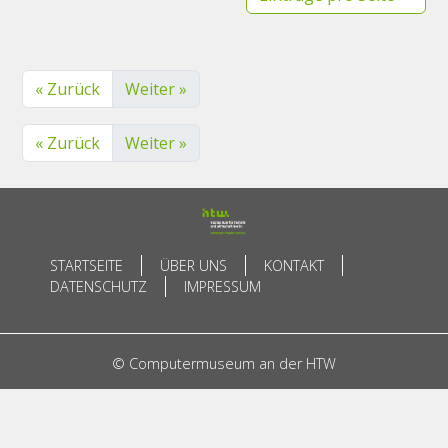
« Zurück
Weiter »
« Zurück
Weiter »
STARTSEITE
ÜBER UNS
KONTAKT
DATENSCHUTZ
IMPRESSUM
© Computermuseum an der HTW