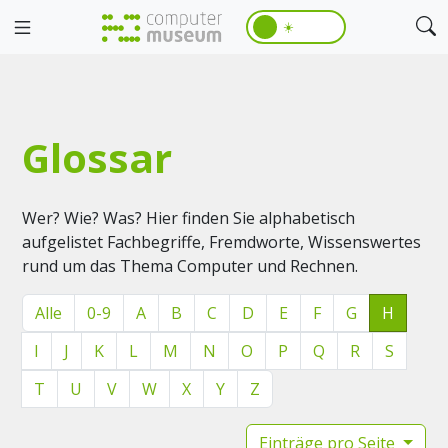
☀️
Glossar
Wer? Wie? Was? Hier finden Sie alphabetisch
aufgelistet Fachbegriffe, Fremdworte, Wissenswertes
rund um das Thema Computer und Rechnen.
Alle
0-9
A
B
C
D
E
F
G
H
I
J
K
L
M
N
O
P
Q
R
S
T
U
V
W
X
Y
Z
Einträge pro Seite