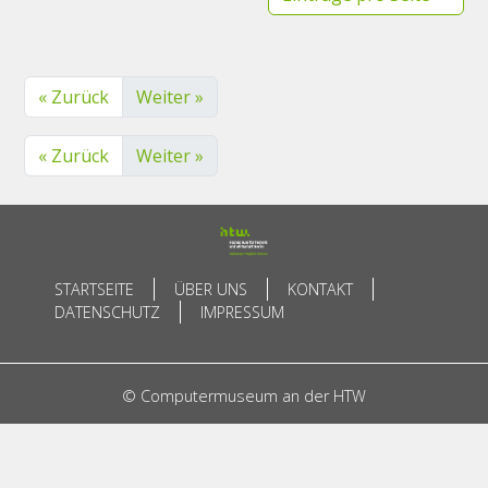
« Zurück
Weiter »
« Zurück
Weiter »
STARTSEITE
ÜBER UNS
KONTAKT
DATENSCHUTZ
IMPRESSUM
© Computermuseum an der HTW