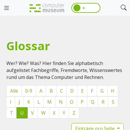
☀️
Glossar
Wer? Wie? Was? Hier finden Sie alphabetisch
aufgelistet Fachbegriffe, Fremdworte, Wissenswertes
rund um das Thema Computer und Rechnen.
Alle
0-9
A
B
C
D
E
F
G
H
I
J
K
L
M
N
O
P
Q
R
S
T
U
V
W
X
Y
Z
Einträge pro Seite