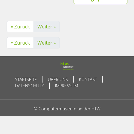
« Zurück
Weiter »
« Zurück
Weiter »
STARTSEITE
ÜBER UNS
KONTAKT
DATENSCHUTZ
IMPRESSUM
© Computermuseum an der HTW