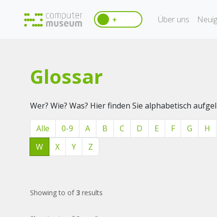
Über uns
Neuig
☀️
Glossar
Wer? Wie? Was? Hier finden Sie alphabetisch aufg
Alle
0-9
A
B
C
D
E
F
G
H
W
X
Y
Z
Showing
to
of
3
results