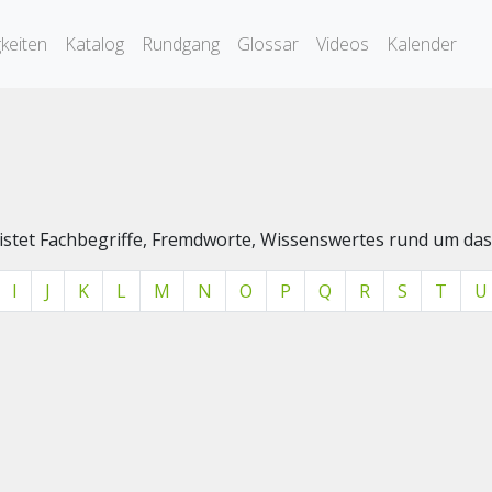
keiten
Katalog
Rundgang
Glossar
Videos
Kalender
elistet Fachbegriffe, Fremdworte, Wissenswertes rund um 
I
J
K
L
M
N
O
P
Q
R
S
T
U