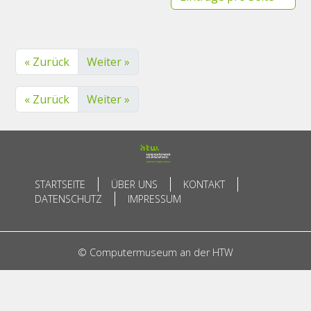
« Zurück
Weiter »
« Zurück
Weiter »
STARTSEITE
ÜBER UNS
KONTAKT
DATENSCHUTZ
IMPRESSUM
© Computermuseum an der HTW