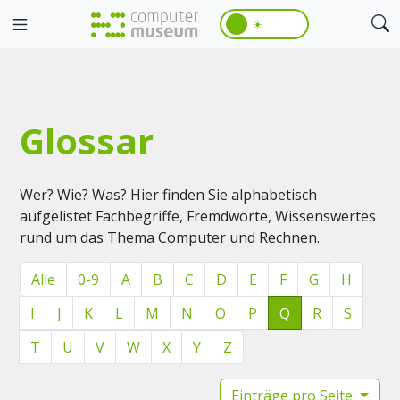
☀️
Glossar
Wer? Wie? Was? Hier finden Sie alphabetisch
aufgelistet Fachbegriffe, Fremdworte, Wissenswertes
rund um das Thema Computer und Rechnen.
Alle
0-9
A
B
C
D
E
F
G
H
I
J
K
L
M
N
O
P
Q
R
S
T
U
V
W
X
Y
Z
Einträge pro Seite