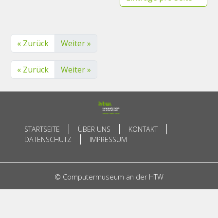
« Zurück
Weiter »
« Zurück
Weiter »
STARTSEITE
ÜBER UNS
KONTAKT
DATENSCHUTZ
IMPRESSUM
© Computermuseum an der HTW