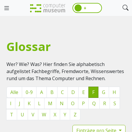
☀️
Glossar
Wer? Wie? Was? Hier finden Sie alphabetisch
aufgelistet Fachbegriffe, Fremdworte, Wissenswertes
rund um das Thema Computer und Rechnen.
Alle
0-9
A
B
C
D
E
F
G
H
I
J
K
L
M
N
O
P
Q
R
S
T
U
V
W
X
Y
Z
Einträge pro Seite