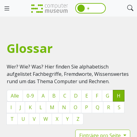
☀️
Glossar
Wer? Wie? Was? Hier finden Sie alphabetisch
aufgelistet Fachbegriffe, Fremdworte, Wissenswertes
rund um das Thema Computer und Rechnen.
Alle
0-9
A
B
C
D
E
F
G
H
I
J
K
L
M
N
O
P
Q
R
S
T
U
V
W
X
Y
Z
Einträge pro Seite