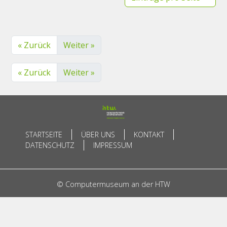
« Zurück
Weiter »
« Zurück
Weiter »
STARTSEITE
ÜBER UNS
KONTAKT
DATENSCHUTZ
IMPRESSUM
© Computermuseum an der HTW