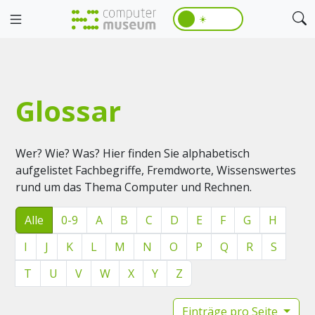
☀️
Glossar
Wer? Wie? Was? Hier finden Sie alphabetisch
aufgelistet Fachbegriffe, Fremdworte, Wissenswertes
rund um das Thema Computer und Rechnen.
Alle
0-9
A
B
C
D
E
F
G
H
I
J
K
L
M
N
O
P
Q
R
S
T
U
V
W
X
Y
Z
Einträge pro Seite