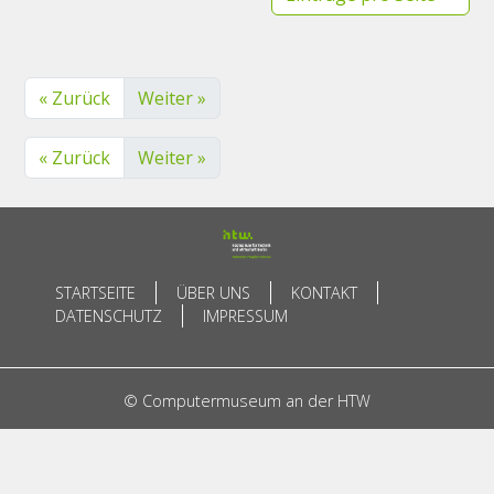
« Zurück
Weiter »
« Zurück
Weiter »
STARTSEITE
ÜBER UNS
KONTAKT
DATENSCHUTZ
IMPRESSUM
© Computermuseum an der HTW