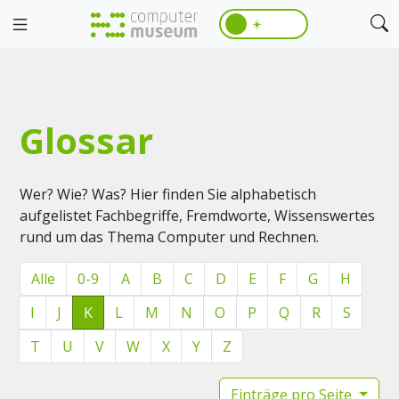
☀️
Glossar
Wer? Wie? Was? Hier finden Sie alphabetisch
aufgelistet Fachbegriffe, Fremdworte, Wissenswertes
rund um das Thema Computer und Rechnen.
Alle
0-9
A
B
C
D
E
F
G
H
I
J
K
L
M
N
O
P
Q
R
S
T
U
V
W
X
Y
Z
Einträge pro Seite