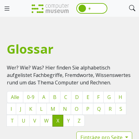
☀️
Glossar
Wer? Wie? Was? Hier finden Sie alphabetisch
aufgelistet Fachbegriffe, Fremdworte, Wissenswertes
rund um das Thema Computer und Rechnen.
Alle
0-9
A
B
C
D
E
F
G
H
I
J
K
L
M
N
O
P
Q
R
S
T
U
V
W
X
Y
Z
Einträge pro Seite