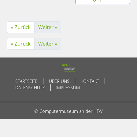
« Zurück
Weiter »
« Zurück
Weiter »
STARTSEITE
ÜBER UNS
KONTAKT
DATENSCHUTZ
IMPRESSUM
© Computermuseum an der HTW