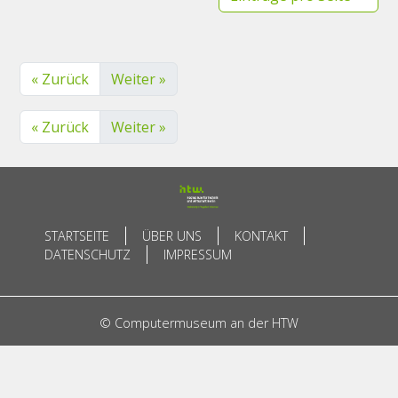
« Zurück
Weiter »
« Zurück
Weiter »
STARTSEITE
ÜBER UNS
KONTAKT
DATENSCHUTZ
IMPRESSUM
© Computermuseum an der HTW