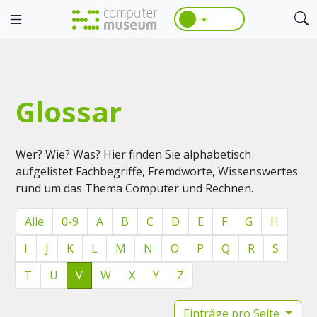
☀️
Glossar
Wer? Wie? Was? Hier finden Sie alphabetisch
aufgelistet Fachbegriffe, Fremdworte, Wissenswertes
rund um das Thema Computer und Rechnen.
Alle
0-9
A
B
C
D
E
F
G
H
I
J
K
L
M
N
O
P
Q
R
S
T
U
V
W
X
Y
Z
Einträge pro Seite