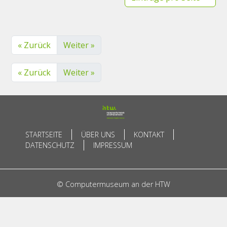
« Zurück
Weiter »
« Zurück
Weiter »
STARTSEITE
ÜBER UNS
KONTAKT
DATENSCHUTZ
IMPRESSUM
© Computermuseum an der HTW