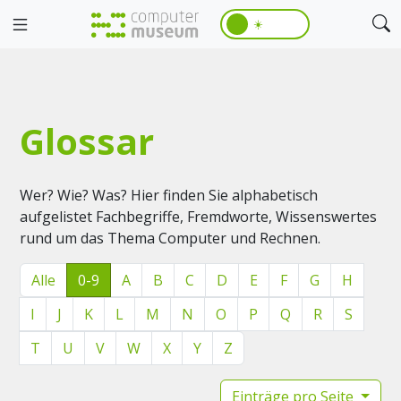
☀️
Glossar
Wer? Wie? Was? Hier finden Sie alphabetisch
aufgelistet Fachbegriffe, Fremdworte, Wissenswertes
rund um das Thema Computer und Rechnen.
Alle
0-9
A
B
C
D
E
F
G
H
I
J
K
L
M
N
O
P
Q
R
S
T
U
V
W
X
Y
Z
Einträge pro Seite