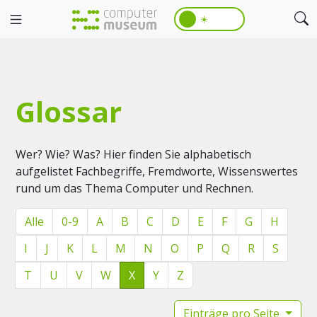
☀️
Glossar
Wer? Wie? Was? Hier finden Sie alphabetisch
aufgelistet Fachbegriffe, Fremdworte, Wissenswertes
rund um das Thema Computer und Rechnen.
Alle
0-9
A
B
C
D
E
F
G
H
I
J
K
L
M
N
O
P
Q
R
S
T
U
V
W
X
Y
Z
Einträge pro Seite