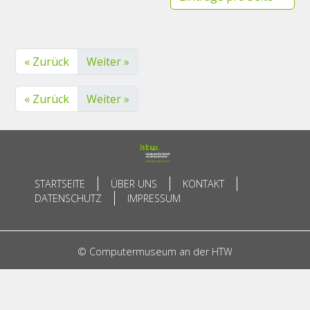
« Zurück
Weiter »
« Zurück
Weiter »
STARTSEITE
ÜBER UNS
KONTAKT
DATENSCHUTZ
IMPRESSUM
© Computermuseum an der HTW