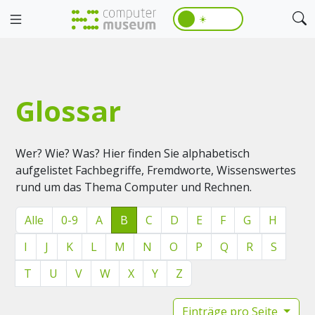
☀️
Glossar
Wer? Wie? Was? Hier finden Sie alphabetisch
aufgelistet Fachbegriffe, Fremdworte, Wissenswertes
rund um das Thema Computer und Rechnen.
Alle
0-9
A
B
C
D
E
F
G
H
I
J
K
L
M
N
O
P
Q
R
S
T
U
V
W
X
Y
Z
Einträge pro Seite