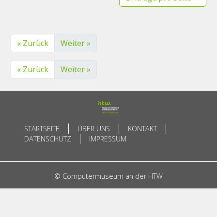
« Zurück
Weiter »
« Zurück
Weiter »
STARTSEITE
ÜBER UNS
KONTAKT
DATENSCHUTZ
IMPRESSUM
© Computermuseum an der HTW